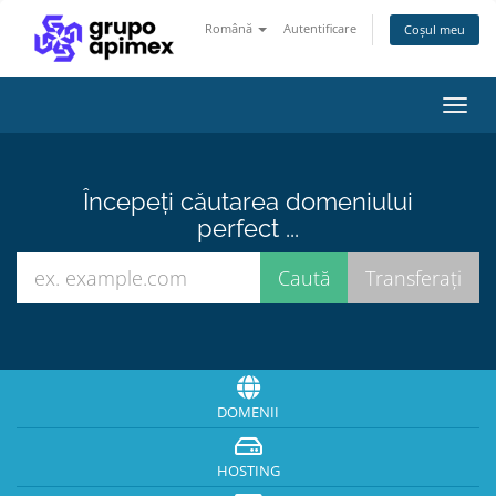
Română
Autentificare
Coșul meu
Navi
Toggl
Începeți căutarea domeniului
perfect ...
DOMENII
HOSTING